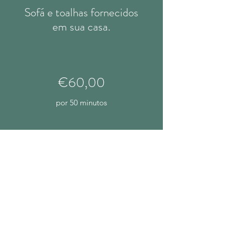
Sofá e toalhas fornecidos
em sua casa.
€60,00
por 50 minutos
€45,00
por 30 minutos